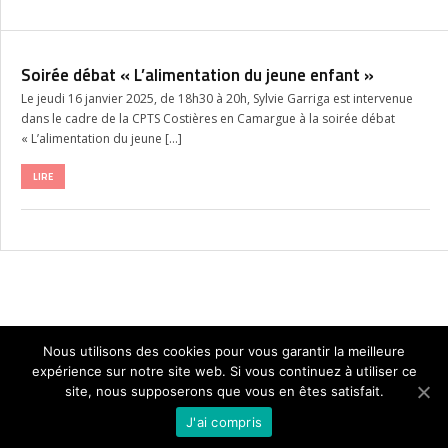
Soirée débat « L’alimentation du jeune enfant »
Le jeudi 16 janvier 2025, de 18h30 à 20h, Sylvie Garriga est intervenue
dans le cadre de la CPTS Costières en Camargue à la soirée débat
« L’alimentation du jeune […]
LIRE
Nous utilisons des cookies pour vous garantir la meilleure
expérience sur notre site web. Si vous continuez à utiliser ce
VOIR PLUS D'ARTICLES
site, nous supposerons que vous en êtes satisfait.
J'ai compris