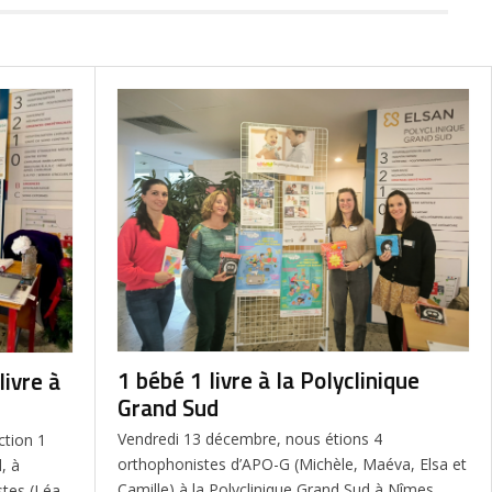
1 bébé 1 livre à la Polyclinique
livre à
Grand Sud
Vendredi 13 décembre, nous étions 4
ction 1
orthophonistes d’APO-G (Michèle, Maéva, Elsa et
, à
Camille) à la Polyclinique Grand Sud à Nîmes
tes (Léa,