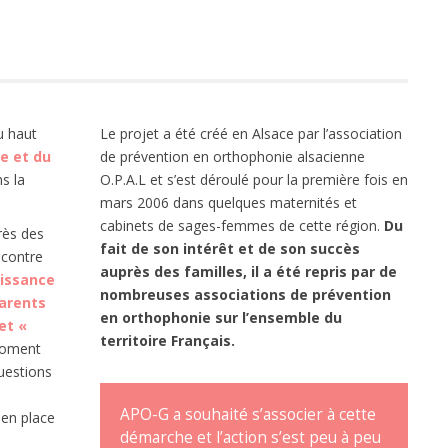
du haut
Le projet a été créé en Alsace par l’association
re et du
de prévention en orthophonie alsacienne
ns la
O.P.A.L et s’est déroulé pour la première fois en
mars 2006 dans quelques maternités et
cabinets de sages-femmes de cette région.
Du
rès des
fait de son intérêt et de son succès
ncontre
auprès des familles, il a été repris par de
aissance
nombreuses associations de prévention
arents
en orthophonie sur l’ensemble du
et «
territoire Français.
oment
uestions
APO-G a souhaité s’associer à cette
 en place
démarche et l’action s’est peu à peu