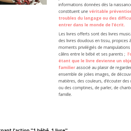
informations données dès la naissanc
constituent une
véritable préventio
troubles du langage ou des difficu
entrer dans le monde de l’écrit.
Les livres offerts sont des livres musi
des livres doudous en tissu, propices 
moments privilégiés de manipulations
câlins entre le bébé et ses parents ;
l’
étant que le livre devienne un obj
familier
associé au plaisir de regarde
ensemble de jolies images, de découvr
matières, des couleurs, d’écouter des
ou des comptines, de parler, de chant
famille.
ant l'action ''1 bébé, 1 livre''