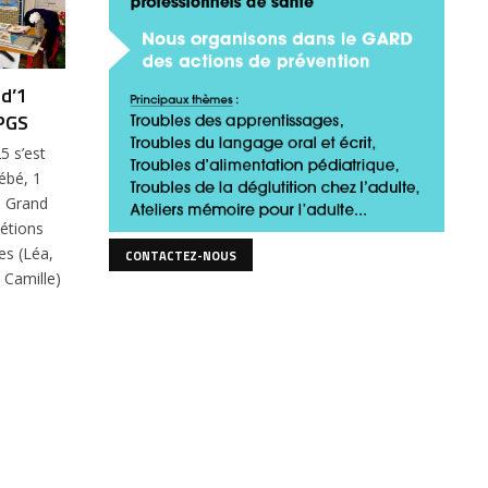
 d’1
 PGS
5 s’est
bébé, 1
ue Grand
étions
es (Léa,
CONTACTEZ-NOUS
 Camille)