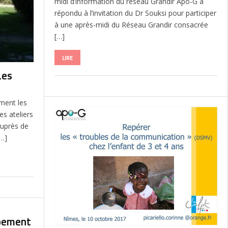
midi d’information du réseau Grandir Apo-G a
répondu à l’invitation du Dr Souksi pour participer
à une après-midi du Réseau Grandir consacrée
[…]
LIRE
Les
ement les
s ateliers
auprès de
[…]
ppement