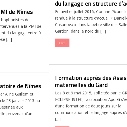
du langage en structure d’a
 PMI de Nîmes
En avril et juillet 2016, Corinne Picariell
rendue à la structure d’accueil « Daniell
thophonistes de
Casanova » dans la petite ville des Sall
intervenues à la PMI de
Gardon, dans le nord du […]
nt du langage entre 0
osé […]
LIRE
Formation auprès des Assi
maternelles du Gard
vatoire de Nîmes
Les 8 et 9 mai 2015, sollicitée par le 
r Aline Guillem et
ECLIPSE-ISTEC, l’association Apo-G s’e
u le 23 janvier 2013 au
d’une formation de deux jours sur la
Destinée aux
communication et le langage auprès d’u
lle provenait d’un
[…]