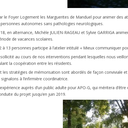
par le Foyer Logement les Marguerites de Manduel pour animer des ate
es personnes autonomes sans pathologies neurologiques.
2018, en alternance, Michèle JULIEN-RAGEAU et Sylvie GARRIGA anime
riode de vacances scolaires.
 à 13 personnes participe à l’atelier intitulé « Mieux communiquer p
sollicité au cours de nos interventions pendant lesquelles nous veillo
lant la coopération entre les résidents.
n et les stratégies de mémorisation sont abordés de façon conviviale 
ignalons à l’infirmière coordinatrice.
re expérience auprès d’un public adulte pour APO-G, qui méritera d’êt
conduite du projet jusqu’en juin 2019.