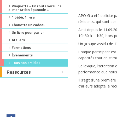
Plaquette « En route vers une
alimentation épanouie »
APO-G a été sollicité 
1 bébé, 1 livre
résidents, qui sont d
Chouette un cadeau
Ainsi depuis le 11.09.
Un livre pour parler
10h30 à 11h30, hors pé
Ateliers
Un groupe assidu de 12
Formations
Chaque participant est 
Événements
capacités tout en stimu
Tous nos articles
Le lexique, l’attentio
Ressources
performance que nous s
Il s’agit d’une premiè
d’ailleurs adopté la re